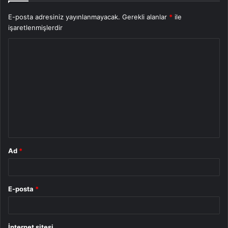
E-posta adresiniz yayınlanmayacak.
Gerekli alanlar
*
ile
işaretlenmişlerdir
Y
o
r
u
m
*
Ad
*
E-posta
*
İnternet sitesi