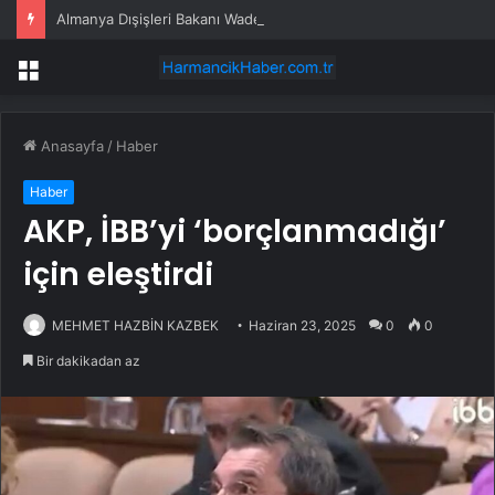
Almanya Dışişleri Bakanı Wadephul, 20 Yıl Sonra Moritanya’yı Ziyaret Etti
Menü
Anasayfa
/
Haber
Haber
AKP, İBB’yi ‘borçlanmadığı’
için eleştirdi
MEHMET HAZBİN KAZBEK
Haziran 23, 2025
0
0
Bir dakikadan az