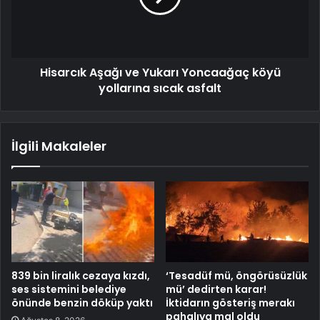
Hisarcık Aşağı ve Yukarı Yoncaağaç köyü
yollarına sıcak asfalt
İlgili Makaleler
839 bin liralık cezaya kızdı,
‘Tesadüf mü, öngörüsüzlük
ses sistemini belediye
mü’ dedirten karar!
önünde benzin döküp yaktı
İktidarın gösteriş merakı
pahalıya mal oldu