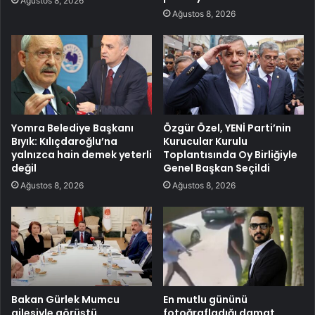
Ağustos 8, 2026
Ağustos 8, 2026
Yomra Belediye Başkanı
Özgür Özel, YENİ Parti’nin
Bıyık: Kılıçdaroğlu’na
Kurucular Kurulu
yalnızca hain demek yeterli
Toplantısında Oy Birliğiyle
değil
Genel Başkan Seçildi
Ağustos 8, 2026
Ağustos 8, 2026
Bakan Gürlek Mumcu
En mutlu gününü
ailesiyle görüştü
fotoğrafladığı damat