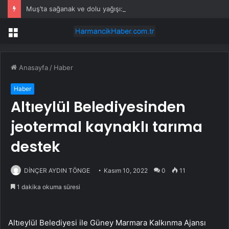
Muş’ta sağanak ve dolu yağışı: İş yerlerini su bastı
Menü
Anasayfa
/
Haber
Haber
Altıeylül Belediyesinden
jeotermal kaynaklı tarıma
destek
DİNÇER AYDIN TÖNGE
Kasım 10, 2022
0
11
1 dakika okuma süresi
Altıeylül Belediyesi ile Güney Marmara Kalkınma Ajansı