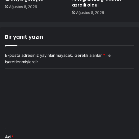
azraili oldu!
Ağustos 8, 2026
Ağustos 8, 2026
Bir yanıt yazın
E-posta adresiniz yayınlanmayacak.
Gerekli alanlar
*
ile
işaretlenmişlerdir
Y
o
r
u
m
*
Ad
*