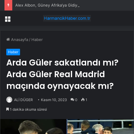
Alex Albon, Güney Afrika’ya Gidiyor
Menü
Anasayfa
/
Haber
Haber
Arda Güler sakatlandı mı?
Arda Güler Real Madrid
maçında oynayacak mı?
ALİ DÜGER
Kasım 10, 2023
0
1
1 dakika okuma süresi