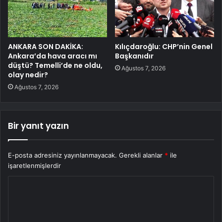
ANKARA SON DAKİKA:
Kılıçdaroğlu: CHP’nin Genel
Ankara’da hava aracı mı
Başkanıdır
düştü? Temelli’de ne oldu,
Ağustos 7, 2026
olay nedir?
Ağustos 7, 2026
Bir yanıt yazın
E-posta adresiniz yayınlanmayacak.
Gerekli alanlar
*
ile
işaretlenmişlerdir
Y
o
r