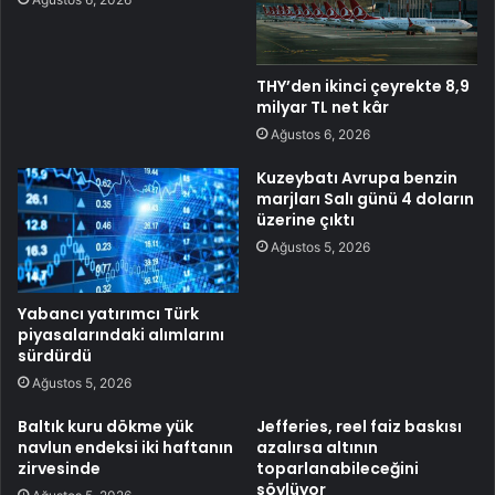
THY’den ikinci çeyrekte 8,9
milyar TL net kâr
Ağustos 6, 2026
Kuzeybatı Avrupa benzin
marjları Salı günü 4 doların
üzerine çıktı
Ağustos 5, 2026
Yabancı yatırımcı Türk
piyasalarındaki alımlarını
sürdürdü
Ağustos 5, 2026
Baltık kuru dökme yük
Jefferies, reel faiz baskısı
navlun endeksi iki haftanın
azalırsa altının
zirvesinde
toparlanabileceğini
söylüyor