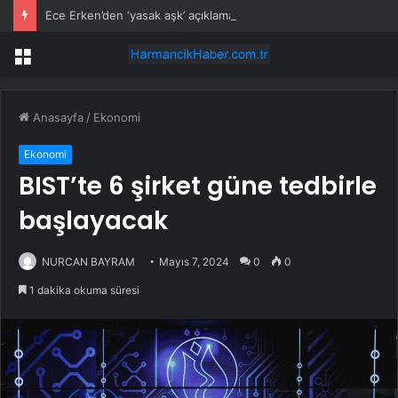
Ece Erken’den ‘yasak aşk’ açıklaması: Hukuki yollara başvuruyor
Menü
Anasayfa
/
Ekonomi
Ekonomi
BIST’te 6 şirket güne tedbirle
başlayacak
NURCAN BAYRAM
Mayıs 7, 2024
0
0
1 dakika okuma süresi