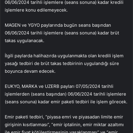
06/06/2024 tarihli işlemlere (seans sonuna) kadar kredili
işlemlere konu edilemeyecek.
MAGEN
ve
YGYO
paylarında bugün seans başından
06/06/2024 tarihli işlemlere (seans sonuna) kadar brüt
takas uygulanacak.
İlgili paylarda halihazırda uygulanmakta olan kredili işlem
yasağı tedbiri de brüt takas tedbirinin uygulandığı süre
boyunca devam edecek.
EUKYO
,
MARKA
ve
UZERB
payları 07/05/2024 tarihli
işlemlerden (seans başından) 06/06/2024 tarihli işlemlere
(seans sonuna) kadar emir paketi tedbiri ile işlem görecek.
Emir paketi tedbiri, “piyasa emri ve piyasadan limite emir
girişinin kısıtlanması”, “emir iptalinin, emir miktar azaltımı
ile emir fiyat kötüleştirmesinin yasaklanması” ve “emir