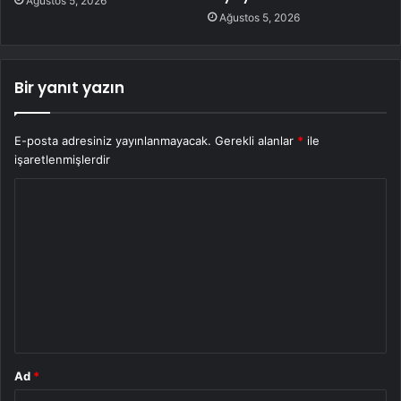
Ağustos 5, 2026
Ağustos 5, 2026
Bir yanıt yazın
E-posta adresiniz yayınlanmayacak.
Gerekli alanlar
*
ile
işaretlenmişlerdir
Y
o
r
u
m
*
Ad
*