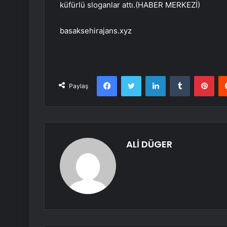
küfürlü sloganlar attı.(HABER MERKEZİ)
basaksehirajans.xyz
Facebook
Twitter
LinkedIn
Tumblr
Pint
Paylaş
ALİ DÜGER