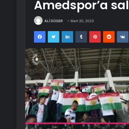
Amedspor’a sal
ALİ DÜGER
Mart 30, 2023
Facebook
Twitter
LinkedIn
Tumblr
Pinterest
Reddit