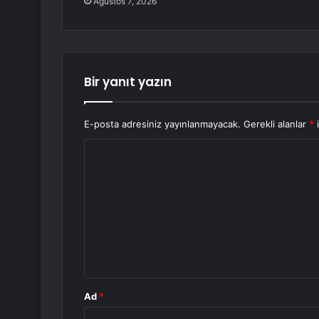
Ağustos 7, 2026
Bir yanıt yazın
E-posta adresiniz yayınlanmayacak.
Gerekli alanlar
*
i
Y
o
r
u
m
*
Ad
*