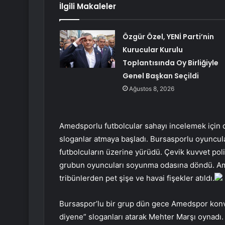
İlgili Makaleler
Özgür Özel, YENİ Parti’nin
Kurucular Kurulu
Toplantısında Oy Birliğiyle
Genel Başkan Seçildi
Ağustos 8, 2026
Amedsporlu futbolcular sahayı incelemek için dı
sloganlar atmaya başladı. Bursasporlu oyuncula
futbolcuların üzerine yürüdü. Çevik kuvvet polisi
grubun oyuncuları soyunma odasına döndü. Am
tribünlerden pet şişe ve havai fişekler atıldı.
Bursaspor’lu bir grup dün gece Amedspor kon
diyene” sloganları atarak Mehter Marşı oynadı.