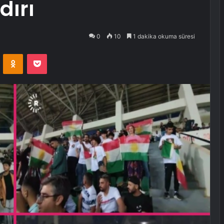
dırı
0
10
1 dakika okuma süresi
VKontakte
Odnoklassniki
Pocket