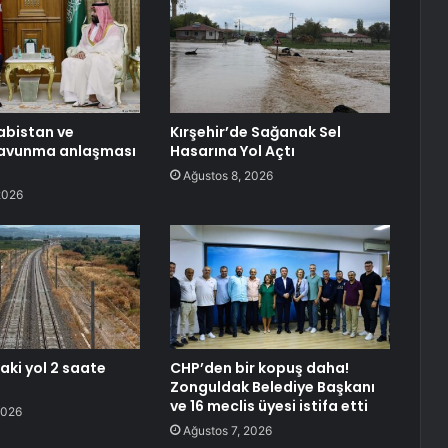
rabistan ve
Kırşehir’de Sağanak Sel
savunma anlaşması
Hasarına Yol Açtı
Ağustos 8, 2026
2026
daki yol 2 saate
CHP’den bir kopuş daha!
Zonguldak Belediye Başkanı
ve 16 meclis üyesi istifa etti
2026
Ağustos 7, 2026