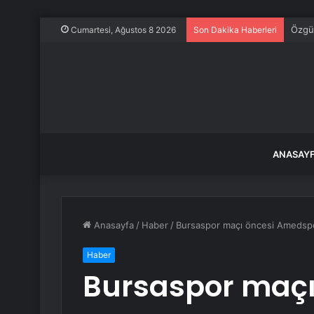
Baka
Cumartesi, Ağustos 8 2026
Son Dakika Haberleri
ANASAY
Anasayfa
/
Haber
/
Bursaspor maçı öncesi Amedspor
Haber
Bursaspor maçı