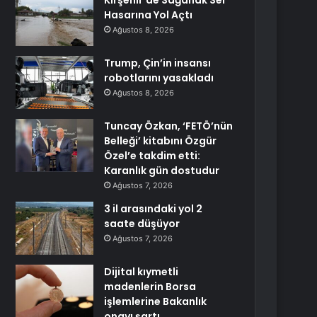
Kırşehir’de Sağanak Sel
Hasarına Yol Açtı
Ağustos 8, 2026
Trump, Çin’in insansı
robotlarını yasakladı
Ağustos 8, 2026
Tuncay Özkan, ‘FETÖ’nün
Belleği’ kitabını Özgür
Özel’e takdim etti:
Karanlık gün dostudur
Ağustos 7, 2026
3 il arasındaki yol 2
saate düşüyor
Ağustos 7, 2026
Dijital kıymetli
madenlerin Borsa
işlemlerine Bakanlık
onayı şartı