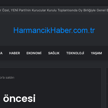
n Gürlek Mumcu ailesiyle görüştü
FA
HABER
EKONOMI
SAĞLIK
TEKNOLOJI
YAŞAM
’a saldırı
 öncesi