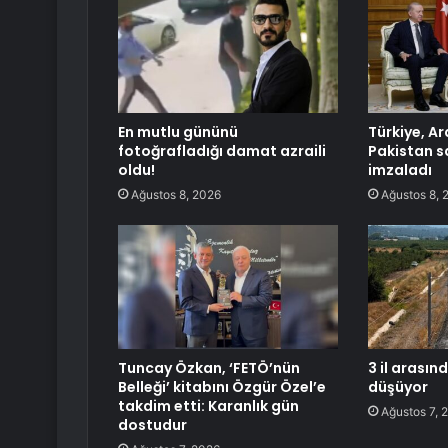
En mutlu gününü
Türkiye, A
fotoğrafladığı damat azraili
Pakistan 
oldu!
imzaladı
Ağustos 8, 2026
Ağustos 8, 
Tuncay Özkan, ‘FETÖ’nün
3 il arasın
Belleği’ kitabını Özgür Özel’e
düşüyor
takdim etti: Karanlık gün
Ağustos 7, 
dostudur