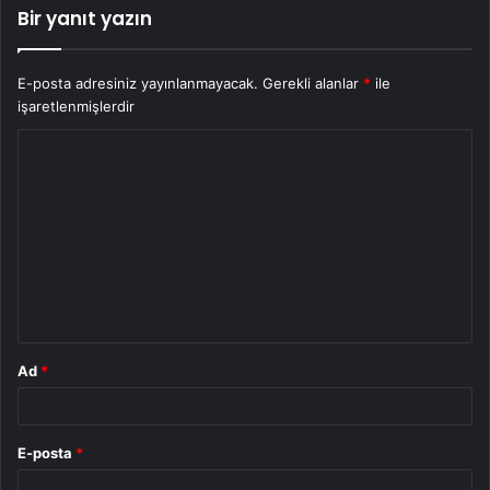
Bir yanıt yazın
E-posta adresiniz yayınlanmayacak.
Gerekli alanlar
*
ile
işaretlenmişlerdir
Y
o
r
u
m
*
Ad
*
E-posta
*