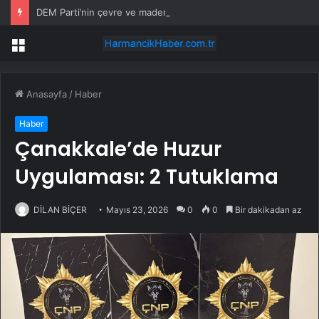
DEM Parti’nin çevre ve madencilik izin süreçlerinde değişikleri içeren 7554 sayılı Kanunu için verdiği araştırma önergesi AK Parti ve MHP oylarıyla reddedildi
Menü
Anasayfa
/
Haber
Haber
Çanakkale’de Huzur
Uygulaması: 2 Tutuklama
DİLAN BİÇER
Mayıs 23, 2026
0
0
Bir dakikadan az