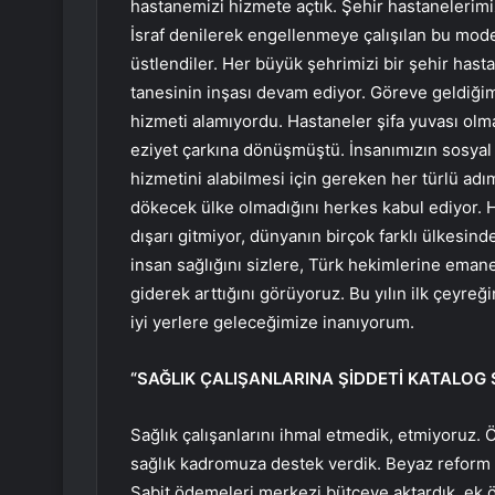
hastanemizi hizmete açtık. Şehir hastanelerim
İsraf denilerek engellenmeye çalışılan bu modern
üstlendiler. Her büyük şehrimizi bir şehir hast
tanesinin inşası devam ediyor. Göreve geldiği
hizmeti alamıyordu. Hastaneler şifa yuvası olm
eziyet çarkına dönüşmüştü. İnsanımızın sosyal
hizmetini alabilmesi için gereken her türlü adım
dökecek ülke olmadığını herkes kabul ediyor. Ha
dışarı gitmiyor, dünyanın birçok farklı ülkesinde
insan sağlığını sizlere, Türk hekimlerine emane
giderek arttığını görüyoruz. Bu yılın ilk çeyre
iyi yerlere geleceğimize inanıyorum.
“SAĞLIK ÇALIŞANLARINA ŞİDDETİ KATALOG
Sağlık çalışanlarını ihmal etmedik, etmiyoruz. 
sağlık kadromuza destek verdik. Beyaz reform ad
Sabit ödemeleri merkezi bütçeye aktardık, ek öd