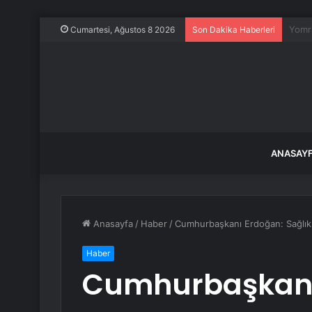
Ece E
Cumartesi, Ağustos 8 2026
Son Dakika Haberleri
ANASAY
Anasayfa
/
Haber
/
Cumhurbaşkanı Erdoğan: Sağlık ç
Haber
Cumhurbaşkanı 