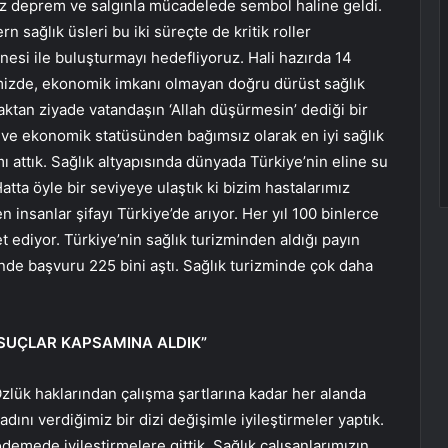
iz deprem ve salgınla mücadelede sembol haline geldi.
 sağlık üsleri bu iki süreçte de kritik roller
anesi ile buluşturmayı hedefliyoruz. Hali hazırda 14
mizde, ekonomik imkanı olmayan doğru dürüst sağlık
aktan ziyade vatandaşın ‘Allah düşürmesin’ dediği bir
 ve ekonomik statüsünden bağımsız olarak en iyi sağlık
ı attık. Sağlık altyapısında dünyada Türkiye’nin eline su
tta öyle bir seviyeye ulaştık ki bizim hastalarımız
n insanlar şifayı Türkiye’de arıyor. Her yıl 100 binlerce
t ediyor. Türkiye’nin sağlık turizminden aldığı payın
ğinde başvuru 225 bini aştı. Sağlık turizminde çok daha
 SUÇLAR KAPSAMINA ALDIK”
Özlük haklarından çalışma şartlarına kadar her alanda
ını verdiğimiz bir dizi değişimle iyileştirmeler yaptık.
emede iyileştirmelere gittik. Sağlık çalışanlarımızın