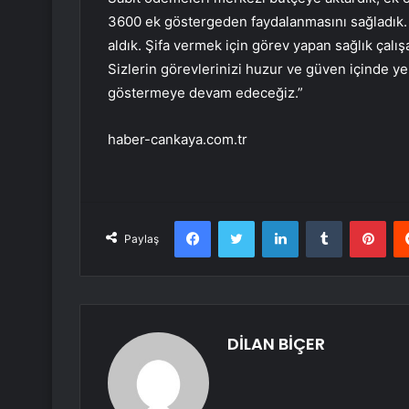
3600 ek göstergeden faydalanmasını sağladık. S
aldık. Şifa vermek için görev yapan sağlık ça
Sizlerin görevlerinizi huzur ve güven içinde y
göstermeye devam edeceğiz.”
haber-cankaya.com.tr
Facebook
Twitter
LinkedIn
Tumblr
Pint
Paylaş
DİLAN BİÇER