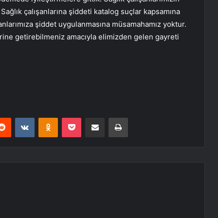
ağlık çalışanlarına şiddeti katalog suçlar kapsamına
lışanlarımıza şiddet uygulanmasına müsamahamız yoktur.
erine getirebilmeniz amacıyla elimizden gelen gayreti
erest
Reddit
VKontakte
Odnoklassniki
Pocket
E-Posta ile paylaş
Yazdır