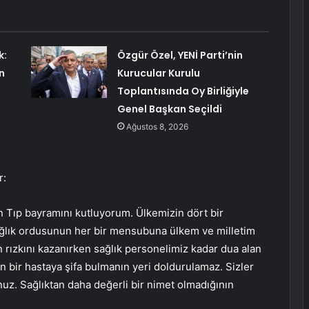
k:
Özgür Özel, YENİ Parti’nin
n
Kurucular Kurulu
Toplantısında Oy Birliğiyle
Genel Başkan Seçildi
Ağustos 8, 2026
r:
ın Tıp bayramını kutluyorum. Ülkemizin dört bir
ağlık ordusunun her bir mensubuna ülkem ve milletim
 rızkını kazanırken sağlık personelimiz kadar dua alan
n bir hastaya şifa bulmanın yeri doldurulamaz. Sizler
nuz. Sağlıktan daha değerli bir nimet olmadığının