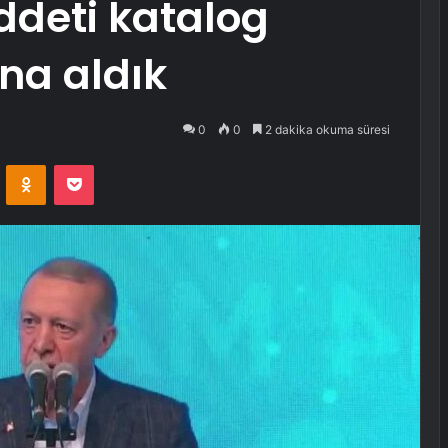
iddeti katalog
na aldık
0
0
2 dakika okuma süresi
VKontakte
Odnoklassniki
Pocket