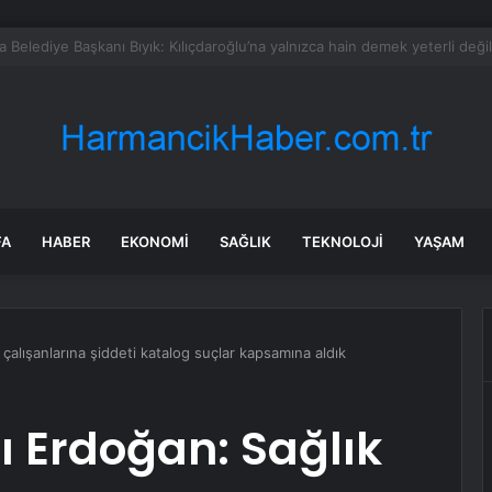
rken’den ‘yasak aşk’ açıklaması: Hukuki yollara başvuruyor
FA
HABER
EKONOMI
SAĞLIK
TEKNOLOJI
YAŞAM
alışanlarına şiddeti katalog suçlar kapsamına aldık
Erdoğan: Sağlık