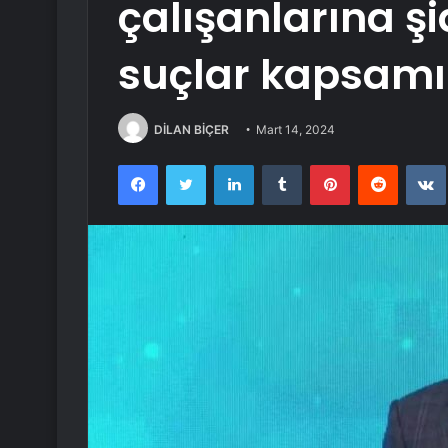
çalışanlarına ş
suçlar kapsamı
DİLAN BİÇER
Mart 14, 2024
Facebook
Twitter
LinkedIn
Tumblr
Pinterest
Reddit