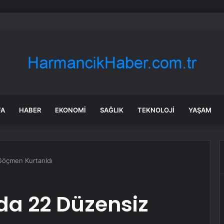
ya Dışişleri Bakanı Wadephul, 20 Yıl Sonra Moritanya’yı Ziyaret Etti
FA
HABER
EKONOMI
SAĞLIK
TEKNOLOJI
YAŞAM
Göçmen Kurtarıldı
da 22 Düzensiz