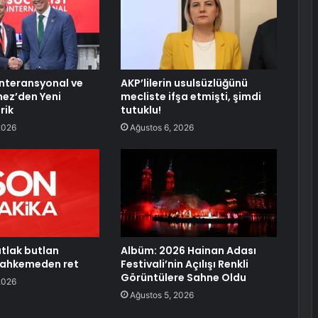
Enteransyonal ve
AKP’lilerin usulsüzlüğünü
ez’den Yeni
mecliste ifşa etmişti, şimdi
rik
tutuklu!
2026
Ağustos 6, 2026
tlak butlan
Albüm: 2026 Hainan Adası
mahkemeden ret
Festivali’nin Açılışı Renkli
Görüntülere Sahne Oldu
2026
Ağustos 5, 2026