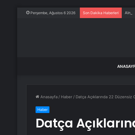
Alman
Perşembe, Ağustos 6 2026
Son Dakika Haberleri
ANASAY
Anasayfa
/
Haber
/
Datça Açıklarında 22 Düzensiz 
Haber
Datça Açıkların