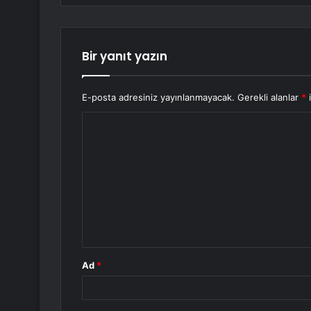
Bir yanıt yazın
E-posta adresiniz yayınlanmayacak.
Gerekli alanlar
*
i
Y
o
r
u
m
*
Ad
*