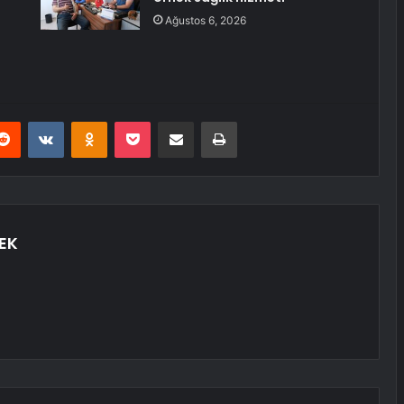
Ağustos 6, 2026
erest
Reddit
VKontakte
Odnoklassniki
Pocket
E-Posta ile paylaş
Yazdır
EK