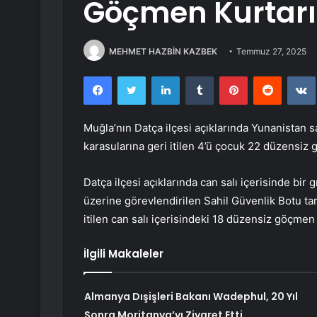
Göçmen Kurtarı
MEHMET HAZBİN KAZBEK
Temmuz 27, 2025
Facebook
Twitter
LinkedIn
Tumblr
Pinterest
Reddit
Muğla’nın Datça ilçesi açıklarında Yunanistan sa
karasularına geri itilen 4’ü çocuk 22 düzensiz 
Datça ilçesi açıklarında can salı içerisinde bi
üzerine görevlendirilen Sahil Güvenlik Botu ta
itilen can salı içerisindeki 18 düzensiz göçme
İlgili Makaleler
Almanya Dışişleri Bakanı Wadephul, 20 Yıl
Sonra Moritanya’yı Ziyaret Etti