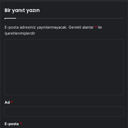
Bir yanıt yazın
E-posta adresiniz yayınlanmayacak.
Gerekli alanlar
*
ile
işaretlenmişlerdir
Y
o
r
u
m
*
Ad
*
E-posta
*