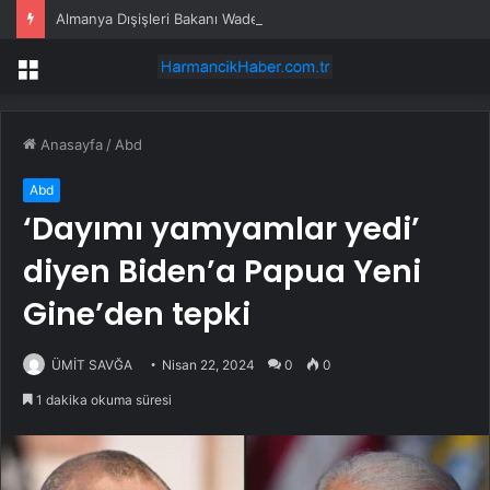
Almanya Dışişleri Bakanı Wadephul, 20 Yıl Sonra Moritanya’yı Ziyaret Etti
Menü
Anasayfa
/
Abd
Abd
‘Dayımı yamyamlar yedi’
diyen Biden’a Papua Yeni
Gine’den tepki
ÜMİT SAVĞA
Nisan 22, 2024
0
0
1 dakika okuma süresi