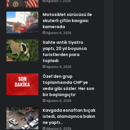
Ağustos 7, 2026
Motosiklet sürücüsü ile
skuterli çiftin kavgası
kamerada
Ağustos 6, 2026
Sahte antik tiyatro
yaptı, 20 yıl boyunca
turistlerden para
topladı
Ağustos 6, 2026
Özel’den grup
toplantısında CHP’ye
veda gibi sözler: Her son
bir başlangıçtır
Ağustos 6, 2026
Kavgada esnaftan bıçak
istedi, alamayınca bakın
ne yaptı…
Ağustos 6, 2026