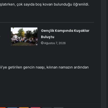
aşlatırken, çok sayıda boş kovan bulunduğu öğrenildi.
Gençlik Kampında Kuşaklar
r
Buluştu
Ağustos 7, 2026
ii’ye getirilen gencin naaşı, kılınan namazın ardından
erest
Reddit
VKontakte
Odnoklassniki
Pocket
E-Posta ile paylaş
Yazdır