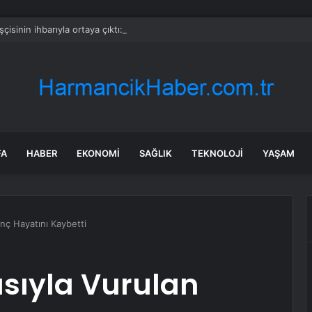
işçisinin ihbarıyla ortaya çıktı: Beyoğlu’nda sır ölüm
FA
HABER
EKONOMI
SAĞLIK
TEKNOLOJI
YAŞAM
ç Hayatını Kaybetti
sıyla Vurulan