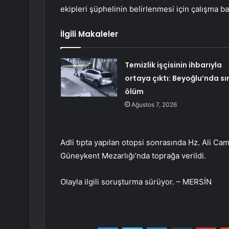
ekipleri şüphelinin belirlenmesi için çalışma b
İlgili Makaleler
Temizlik işçisinin ihbarıyla
ortaya çıktı: Beyoğlu’nda sı
ölüm
Ağustos 7, 2026
Adli tıpta yapılan otopsi sonrasında Hz. Ali Cam
Güneykent Mezarlığı’nda toprağa verildi.
Olayla ilgili soruşturma sürüyor. – MERSİN
Facebook
Twitter
LinkedIn
Tumblr
Pint