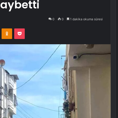
aybetti
0
0
1 dakika okuma süresi
VKontakte
Odnoklassniki
Pocket