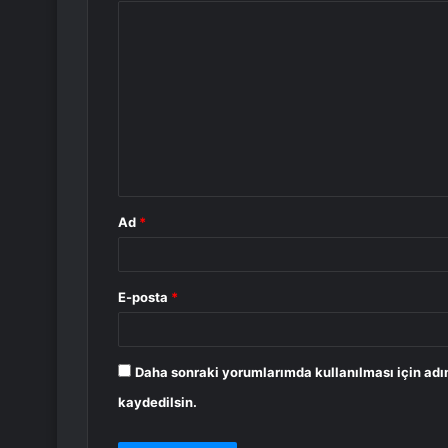
Y
o
r
u
m
*
Ad
*
E-posta
*
Daha sonraki yorumlarımda kullanılması için adı
kaydedilsin.