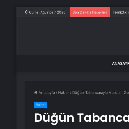
Temizlik 
Cuma, Ağustos 7 2026
Son Dakika Haberleri
ANASAY
Anasayfa
/
Haber
/
Düğün Tabancasıyla Vurulan Gen
Haber
Düğün Tabanca