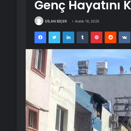
Genç Hayatını K
DİLAN BİÇER
Aralık 16, 2025
Facebook
Twitter
LinkedIn
Tumblr
Pinterest
Reddit