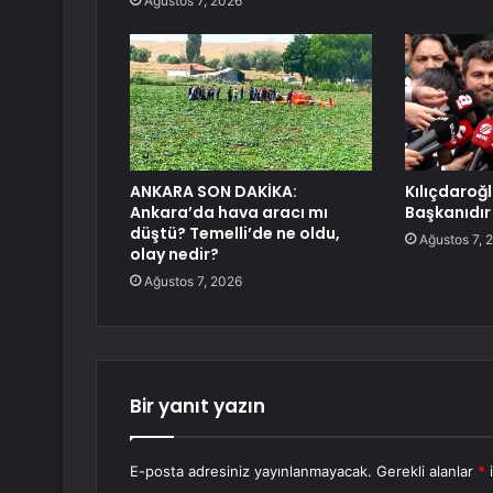
Ağustos 7, 2026
ANKARA SON DAKİKA:
Kılıçdaroğ
Ankara’da hava aracı mı
Başkanıdır
düştü? Temelli’de ne oldu,
Ağustos 7, 
olay nedir?
Ağustos 7, 2026
Bir yanıt yazın
E-posta adresiniz yayınlanmayacak.
Gerekli alanlar
*
i