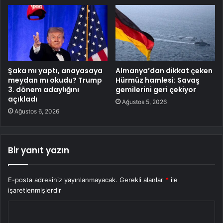
Şaka mı yaptı, anayasaya
Almanya’dan dikkat çeken
meydan mı okudu? Trump
Hürmüz hamlesi: Savaş
3. dönem adaylığını
gemilerini geri çekiyor
açıkladı
Ağustos 5, 2026
Ağustos 6, 2026
Bir yanıt yazın
E-posta adresiniz yayınlanmayacak.
Gerekli alanlar
*
ile
işaretlenmişlerdir
Y
o