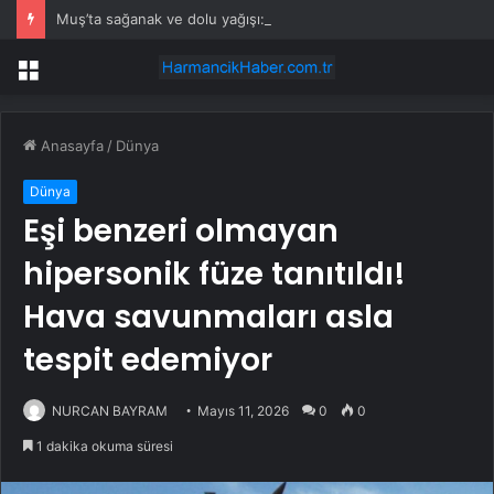
Muş’ta sağanak ve dolu yağışı: İş yerlerini su bastı
Menü
Anasayfa
/
Dünya
Dünya
Eşi benzeri olmayan
hipersonik füze tanıtıldı!
Hava savunmaları asla
tespit edemiyor
NURCAN BAYRAM
Mayıs 11, 2026
0
0
1 dakika okuma süresi