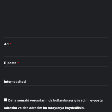
r
u
m
*
Ad
*
E-posta
*
İnternet sitesi
Daha sonraki yorumlarımda kullanılması için adım, e-posta
adresim ve site adresim bu tarayıcıya kaydedilsin.