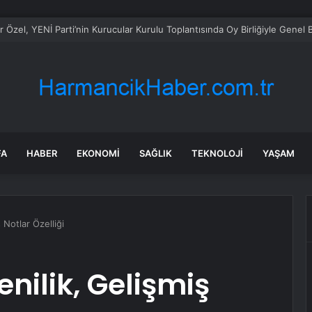
n Gürlek Mumcu ailesiyle görüştü
FA
HABER
EKONOMI
SAĞLIK
TEKNOLOJI
YAŞAM
 Notlar Özelliği
nilik, Gelişmiş