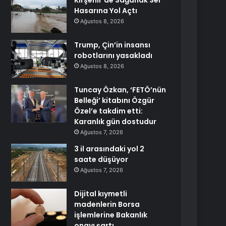
Kırşehir’de Sağanak Sel
Hasarına Yol Açtı
Ağustos 8, 2026
Trump, Çin’in insansı
robotlarını yasakladı
Ağustos 8, 2026
Tuncay Özkan, ‘FETÖ’nün
Belleği’ kitabını Özgür
Özel’e takdim etti:
Karanlık gün dostudur
Ağustos 7, 2026
3 il arasındaki yol 2
saate düşüyor
Ağustos 7, 2026
Dijital kıymetli
madenlerin Borsa
işlemlerine Bakanlık
onayı şartı