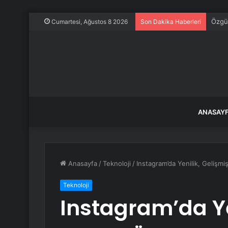
Baka
Cumartesi, Ağustos 8 2026
Son Dakika Haberleri
ANASAY
Anasayfa
/
Teknoloji
/
Instagram’da Yenilik, Gelişmiş
Teknoloji
Instagram’da Ye