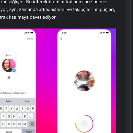
ını sağlıyor. Bu interaktif unsur kullanıcıları sadece
r, aynı zamanda arkadaşlarını ve takipçilerini ipuçları,
arak katılmaya davet ediyor.