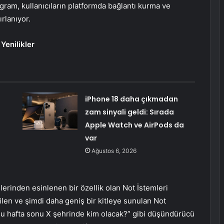
agram, kullanıcıların platformda bağlantı kurma ve
rlanıyor.
 Yenilikler
iPhone 18 daha çıkmadan
zam sinyali geldi: Sırada
Apple Watch ve AirPods da
var
Ağustos 6, 2026
erinden esinlenen bir özellik olan Not İstemleri
dilen ve şimdi daha geniş bir kitleye sunulan Not
“Bu hafta sonu X şehrinde kim olacak?” gibi düşündürücü