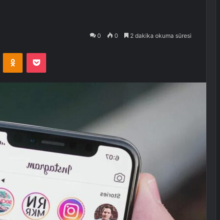
0
0
2 dakika okuma süresi
VKontakte
Odnoklassniki
Pocket