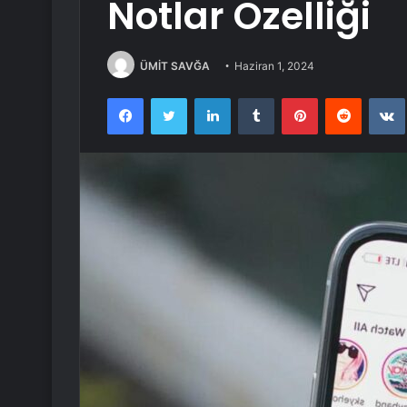
Notlar Özelliği
ÜMİT SAVĞA
Haziran 1, 2024
Facebook
Twitter
LinkedIn
Tumblr
Pinterest
Reddit