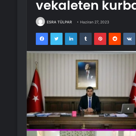
vekaleten kurb
ESRA TÜLPAR
Haziran 27, 2023
Facebook
Twitter
LinkedIn
Tumblr
Pinterest
Reddit