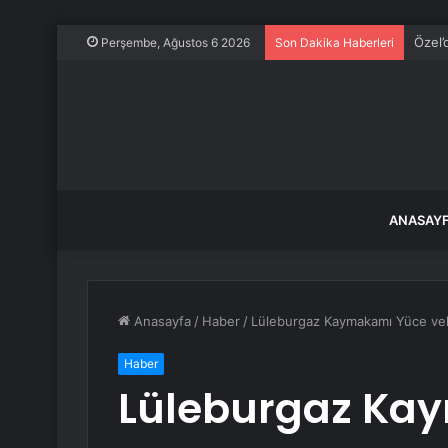
Özel’
Perşembe, Ağustos 6 2026
Son Dakika Haberleri
ANASAY
Anasayfa
/
Haber
/
Lüleburgaz Kaymakamı Yüce vek
Haber
Lüleburgaz Ka