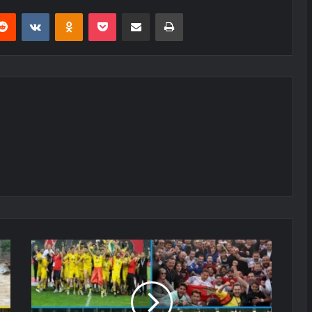
erest
Reddit
VKontakte
Odnoklassniki
Pocket
E-Posta ile paylaş
Yazdır