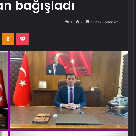
an bağışladı
0
7
Bir dakikadan az
VKontakte
Odnoklassniki
Pocket