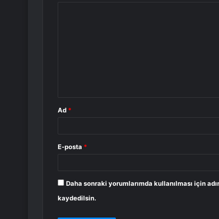
Y
o
r
u
m
*
Ad
*
E-posta
*
Daha sonraki yorumlarımda kullanılması için adı
kaydedilsin.