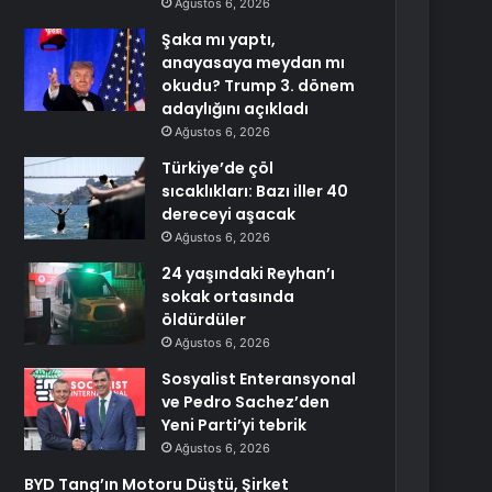
Ağustos 6, 2026
Şaka mı yaptı,
anayasaya meydan mı
okudu? Trump 3. dönem
adaylığını açıkladı
Ağustos 6, 2026
Türkiye’de çöl
sıcaklıkları: Bazı iller 40
dereceyi aşacak
Ağustos 6, 2026
24 yaşındaki Reyhan’ı
sokak ortasında
öldürdüler
Ağustos 6, 2026
Sosyalist Enteransyonal
ve Pedro Sachez’den
Yeni Parti’yi tebrik
Ağustos 6, 2026
BYD Tang’ın Motoru Düştü, Şirket