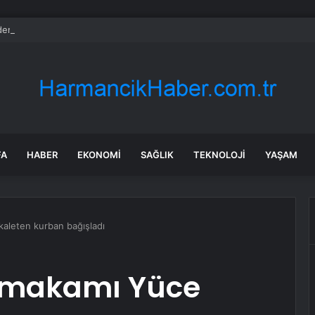
den grup toplantısında CHP’ye veda gibi sözler: Her son bir başlangıçtır
FA
HABER
EKONOMI
SAĞLIK
TEKNOLOJI
YAŞAM
aleten kurban bağışladı
ymakamı Yüce