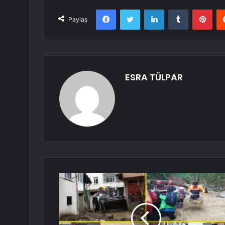
Facebook
Twitter
LinkedIn
Tumblr
Pint
Paylaş
ESRA TÜLPAR