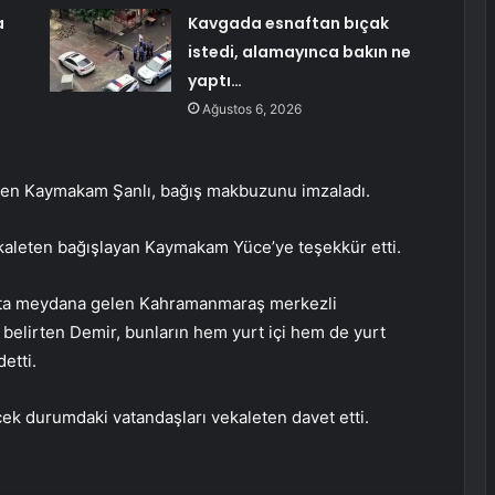
a
Kavgada esnaftan bıçak
istedi, alamayınca bakın ne
yaptı…
Ağustos 6, 2026
den Kaymakam Şanlı, bağış makbuzunu imzaladı.
kaleten bağışlayan Kaymakam Yüce’ye teşekkür etti.
at’ta meydana gelen Kahramanmaraş merkezli
belirten Demir, bunların hem yurt içi hem de yurt
etti.
cek durumdaki vatandaşları vekaleten davet etti.