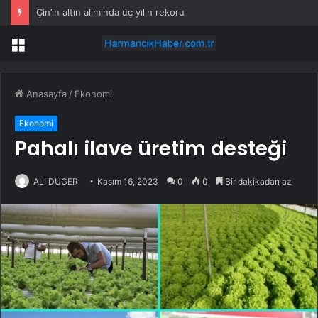
Çin’in altın alımında üç yılın rekoru
Menü
Anasayfa
/
Ekonomi
Ekonomi
Pahalı ilave üretim desteği
ALİ DÜGER
Kasım 16, 2023
0
0
Bir dakikadan az