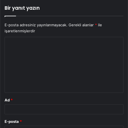
Bir yanıt yazın
E-posta adresiniz yayınlanmayacak.
Gerekli alanlar
*
ile
işaretlenmişlerdir
Y
o
r
u
m
*
Ad
*
E-posta
*