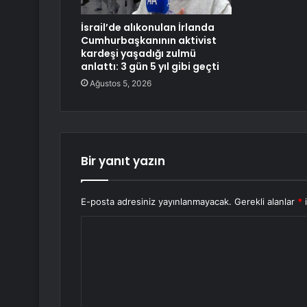
İsrail’de alıkonulan İrlanda
Cumhurbaşkanının aktivist
kardeşi yaşadığı zulmü
anlattı: 3 gün 5 yıl gibi geçti
Ağustos 5, 2026
Bir yanıt yazın
E-posta adresiniz yayınlanmayacak.
Gerekli alanlar
*
i
Y
o
r
u