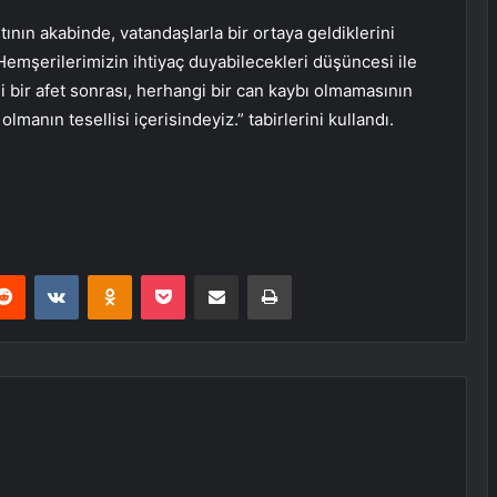
tının akabinde, vatandaşlarla bir ortaya geldiklerini
. Hemşerilerimizin ihtiyaç duyabilecekleri düşüncesi ile
esi bir afet sonrası, herhangi bir can kaybı olmamasının
manın tesellisi içerisindeyiz.” tabirlerini kullandı.
erest
Reddit
VKontakte
Odnoklassniki
Pocket
E-Posta ile paylaş
Yazdır