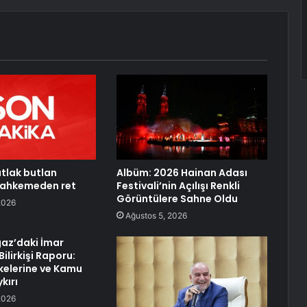
tlak butlan
Albüm: 2026 Hainan Adası
mahkemeden ret
Festivali’nin Açılışı Renkli
Görüntülere Sahne Oldu
2026
Ağustos 5, 2026
az’daki İmar
Bilirkişi Raporu:
İlkelerine ve Kamu
kırı
2026