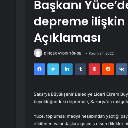
Başkanı Yüce’d
depreme ilişkin
Açıklaması
DİNÇER AYDIN TÖNGE
Kasım 24, 2022
Facebook
Twitter
LinkedIn
Tumblr
Pinterest
Reddit
Sakarya Büyükşehir Belediye Lideri Ekrem Büy
büyüklüğündeki depremde, Sakarya’da rastgele 
Yüce, toplumsal medya hesabından yaptığı pay
etkilenen vatandaşlara geçmiş olsun dileklerini i