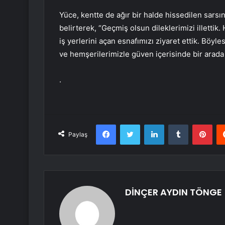
Yüce, kentte de ağır bir halde hissedilen sarsın
belirterek, “Geçmiş olsun dileklerimizi illettik
iş yerlerini açan esnafımızı ziyaret ettik. Böyl
ve hemşerilerimizle güven içerisinde bir arada ol
.
Facebook
Twitter
LinkedIn
Tumblr
Pint
Paylaş
DİNÇER AYDIN TÖNGE