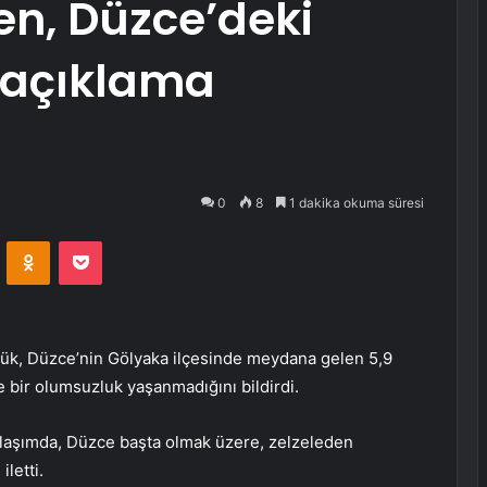
en, Düzce’deki
 açıklama
0
8
1 dakika okuma süresi
VKontakte
Odnoklassniki
Pocket
ük, Düzce’nin Gölyaka ilçesinde meydana gelen 5,9
bir olumsuzluk yaşanmadığını bildirdi.
laşımda, Düzce başta olmak üzere, zelzeleden
letti.