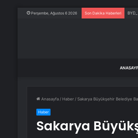
BYD T
Perşembe, Ağustos 6 2026
Son Dakika Haberleri
ANASAY
Anasayfa
/
Haber
/
Sakarya Büyükşehir Belediye Ba
Haber
Sakarya Büyükş