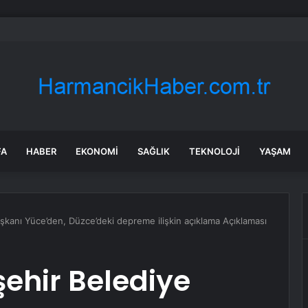
ang’ın Motoru Düştü, Şirket İnceleme Başlattı
FA
HABER
EKONOMI
SAĞLIK
TEKNOLOJI
YAŞAM
şkanı Yüce’den, Düzce’deki depreme ilişkin açıklama Açıklaması
ehir Belediye