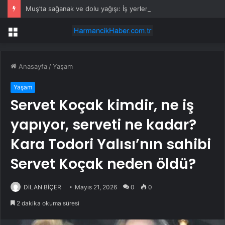
Muş’ta sağanak ve dolu yağışı: İş yerlerini su bastı
Menü
Anasayfa
/
Yaşam
Yaşam
Servet Koçak kimdir, ne iş
yapıyor, serveti ne kadar?
Kara Todori Yalısı’nın sahibi
Servet Koçak neden öldü?
DİLAN BİÇER
Mayıs 21, 2026
0
0
2 dakika okuma süresi