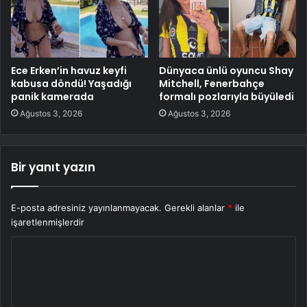
Ece Erken’in havuz keyfi
Dünyaca ünlü oyuncu Shay
kabusa döndü! Yaşadığı
Mitchell, Fenerbahçe
panik kamerada
formalı pozlarıyla büyüledi
Ağustos 3, 2026
Ağustos 3, 2026
Bir yanıt yazın
E-posta adresiniz yayınlanmayacak.
Gerekli alanlar
*
ile
işaretlenmişlerdir
Y
o
r