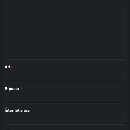
Y
o
r
u
m
*
Ad
*
E-posta
*
İnternet sitesi