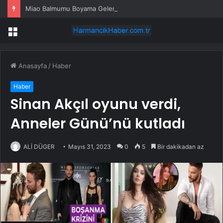
Miao Balmumu Boyama Geleneği
Menü
Anasayfa
/
Haber
Haber
Sinan Akçıl oyunu verdi,
Anneler Günü’nü kutladı
ALİ DÜGER
Mayıs 31, 2023
0
5
Bir dakikadan az