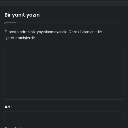
Bir yanıt yazın
E-posta adresiniz yayınlanmayacak.
Gerekli alanlar
*
ile
işaretlenmişlerdir
Y
o
r
u
m
*
Ad
*