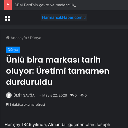
DEM Parti’nin çevre ve madencilik izin süreçlerinde değişikleri içeren 7554 sayılı Kanunu için verdiği araştırma önergesi AK Parti ve MHP oylarıyla reddedildi
Menü
Anasayfa
/
Dünya
Dünya
Ünlü bira markası tarih
oluyor: Üretimi tamamen
durduruldu
ÜMİT SAVĞA
Mayıs 22, 2026
0
0
1 dakika okuma süresi
Her şey 1849 yılında, Alman bir göçmen olan Joseph