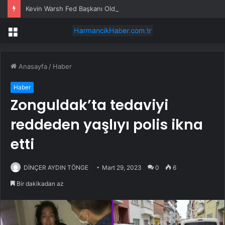
Kevin Warsh Fed Başkanı Oldu
Menü
Anasayfa
/
Haber
Haber
Zonguldak’ta tedaviyi
reddeden yaşlıyı polis ikna
etti
DİNÇER AYDIN TÖNGE
Mart 29, 2023
0
6
Bir dakikadan az