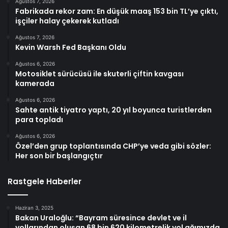
Ağustos 7, 2026
Fabrikada rekor zam: En düşük maaş 153 bin TL’ye çıktı,
işçiler halay çekerek kutladı
Ağustos 7, 2026
Kevin Warsh Fed Başkanı Oldu
Ağustos 6, 2026
Motosiklet sürücüsü ile skuterli çiftin kavgası
kamerada
Ağustos 6, 2026
Sahte antik tiyatro yaptı, 20 yıl boyunca turistlerden
para topladı
Ağustos 6, 2026
Özel’den grup toplantısında CHP’ye veda gibi sözler:
Her son bir başlangıçtır
Rastgele Haberler
Haziran 3, 2025
Bakan Uraloğlu: “Bayram süresince devlet ve il
yollarından oluşan 68 bin 620 kilometrelik yol ağımızda