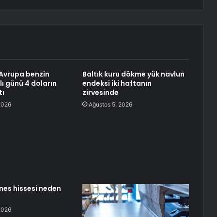
Avrupa benzin
Baltık kuru dökme yük navlun
lı günü 4 doların
endeksi iki haftanın
tı
zirvesinde
2026
Ağustos 5, 2026
ines hissesi neden
2026