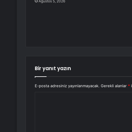
Ağustos 5, 2026
Bir yanıt yazın
E-posta adresiniz yayınlanmayacak.
Gerekli alanlar
*
i
Y
o
r
u
m