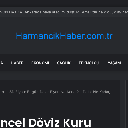
ğlu: CHP’nin Genel Başkanıdır
FA
HABER
EKONOMI
SAĞLIK
TEKNOLOJI
YAŞAM
uru USD Fiyatı: Bugün Dolar Fiyatı Ne Kadar? 1 Dolar Ne Kadar,
üncel Döviz Kuru