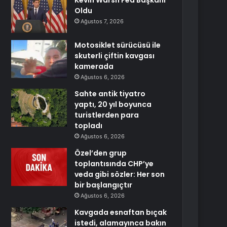
Kevin Warsh Fed Başkanı
Oldu
Ağustos 7, 2026
Motosiklet sürücüsü ile
skuterli çiftin kavgası
kamerada
Ağustos 6, 2026
Sahte antik tiyatro
yaptı, 20 yıl boyunca
turistlerden para
topladı
Ağustos 6, 2026
Özel’den grup
toplantısında CHP’ye
veda gibi sözler: Her son
bir başlangıçtır
Ağustos 6, 2026
Kavgada esnaftan bıçak
istedi, alamayınca bakın