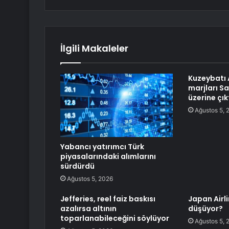
İlgili Makaleler
Kuzeybatı 
marjları Sa
üzerine çık
Ağustos 5, 
Yabancı yatırımcı Türk
piyasalarındaki alımlarını
sürdürdü
Ağustos 5, 2026
Jefferies, reel faiz baskısı
Japan Airl
azalırsa altının
düşüyor?
toparlanabileceğini söylüyor
Ağustos 5, 