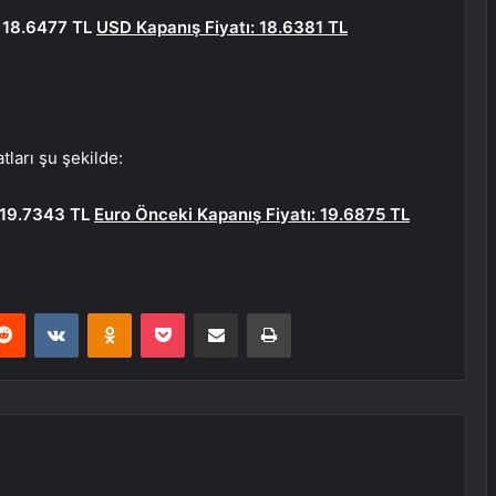
: 18.6477 TL
USD Kapanış Fiyatı: 18.6381 TL
atları şu şekilde:
: 19.7343 TL
Euro Önceki Kapanış Fiyatı: 19.6875 TL
erest
Reddit
VKontakte
Odnoklassniki
Pocket
E-Posta ile paylaş
Yazdır