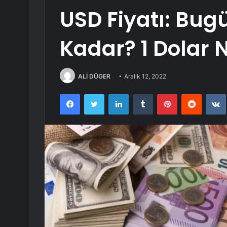
USD Fiyatı: Bugü
Kadar? 1 Dolar 
ALİ DÜGER
Aralık 12, 2022
Facebook
Twitter
LinkedIn
Tumblr
Pinterest
Reddit