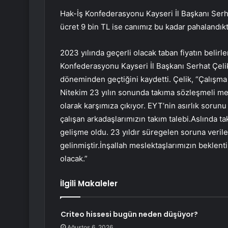
Hak-İş Konfederasyonu Kayseri İl Başkanı Serhat
ücret 9 bin TL ise canımız bu kadar pahalandıkt
2023 yılında geçerli olacak taban fiyatın belir
Konfederasyonu Kayseri İl Başkanı Serhat Çelik,
döneminden geçtiğini kaydetti. Çelik, “Çalışma 
Nitekim 23 yılın sonunda takıma sözleşmeli me
olarak karşımıza çıkıyor. EYT’nin asırlık sorunu
çalışan arkadaşlarımızın takım talebi.Aslında ta
gelişme oldu. 23 yıldır süregelen soruna ver
gelinmiştir.İnşallah meslektaşlarımızın beklenti
olacak.”
İlgili Makaleler
Criteo hissesi bugün neden düşüyor?
Ağustos 6, 2026