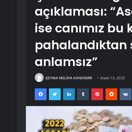
açıklaması: “Asg
ise canımız bu 
pahalandıktan
anlamsız”
ŞEYMA MELİHA KANDEMİR
Aralık 13, 2022
Facebook
Twitter
LinkedIn
Tumblr
Pinterest
Reddit