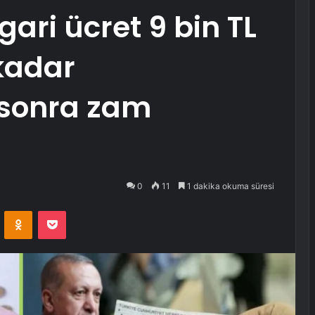
ari ücret 9 bin TL
kadar
 sonra zam
0
11
1 dakika okuma süresi
VKontakte
Odnoklassniki
Pocket