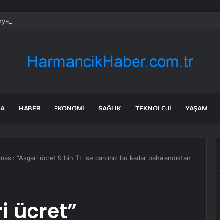
ya Dışişleri Bakanı Wadephul, 20 Yıl Sonra Moritanya’yı Ziyaret Etti
FA
HABER
EKONOMI
SAĞLIK
TEKNOLOJI
YAŞAM
aması: “Asgari ücret 9 bin TL ise canımız bu kadar pahalandıktan
i ücret”