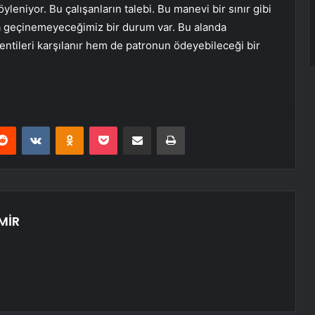
leniyor. Bu çalışanların talebi. Bu manevi bir sınır gibi
sa geçinemeyeceğimiz bir durum var. Bu alanda
lentileri karşılanır hem de patronun ödeyebileceği bir
erest
Reddit
VKontakte
Odnoklassniki
Pocket
E-Posta ile paylaş
Yazdır
MİR