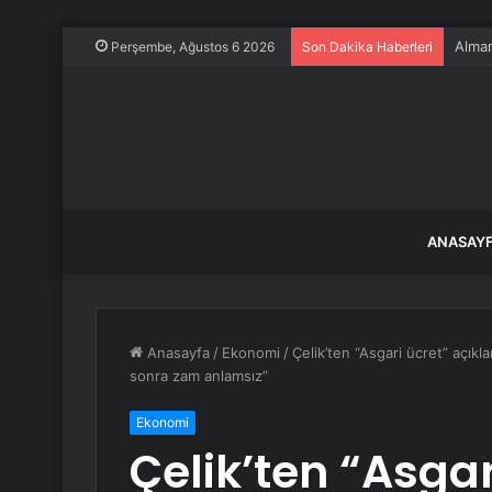
Alman
Perşembe, Ağustos 6 2026
Son Dakika Haberleri
ANASAY
Anasayfa
/
Ekonomi
/
Çelik’ten “Asgari ücret” açıkl
sonra zam anlamsız”
Ekonomi
Çelik’ten “Asgar