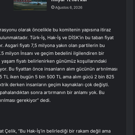
Ağustos 6, 2026
asyonu olarak öncelikle bu komitenin yapısına itiraz
lunmaktadır. Türk-İş, Hak-İş ve DİSK’in bu taban fiyat
 Asgari fiyatı 7,5 milyona yakın olan partilerin bu
5 milyon İnsanı ve geçim bedelini ilgilendiren bir
n yaşam fiyatı belirlenirken günümüz koşullarındaki
or. Bu fiyattan önce insanların alım gücünün artırılması
25 TL iken bugün 5 bin 500 TL ama alım gücü 2 bin 825
 ktrik derken insanların geçim kaynakları çok değişti.
 pahalandıktan sonra artırmanın bir anlamı yok. Bu
ırılması gerekiyor” dedi.
 Çelik, “Bu Hak-İş’in belirlediği bir rakam değil ama