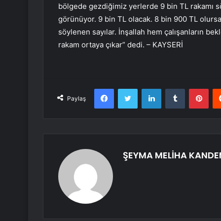
bölgede gezdiğimiz yerlerde 9 bin TL rakamı söy
görünüyor. 9 bin TL olacak. 8 bin 900 TL olur
söylenen sayılar. İnşallah hem çalışanların bek
rakam ortaya çıkar” dedi. – KAYSERİ
Facebook
Twitter
LinkedIn
Tumblr
Pint
Paylaş
ŞEYMA MELİHA KANDE