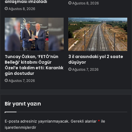
anlaşması imzaladı
Ağustos 8, 2026
Ağustos 8, 2026
Tuncay Özkan, ‘FETÖ’nün
3 il arasındaki yol 2 saate
Belleği’ kitabını Özgür
düşüyor
Özel’e takdim etti: Karanlık
Ağustos 7, 2026
gün dostudur
Ağustos 7, 2026
Bir yanıt yazın
E-posta adresiniz yayınlanmayacak.
Gerekli alanlar
*
ile
işaretlenmişlerdir