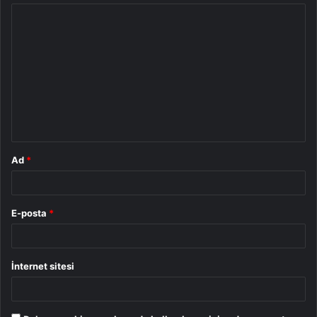
Y
o
r
u
m
*
Ad
*
E-posta
*
İnternet sitesi