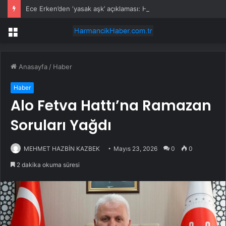
Ece Erken’den ‘yasak aşk’ açıklaması: Hukuki yollara başvuruyor
Menü
Anasayfa
/
Haber
Haber
Alo Fetva Hattı’na Ramazan
Soruları Yağdı
MEHMET HAZBİN KAZBEK
Mayıs 23, 2026
0
0
2 dakika okuma süresi