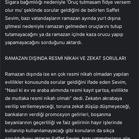
Sigara bağımlılığı nedeniyle ‘Oruç tutmasam fidye versem
olur mu’ şeklinde sorular geldiğini de belirten Saffet
Sevim, bazı vatandaşların ramazan ayında yurt dışına
gitmesi nedeniyle ramazan gelmeden oruçlarını tutup
tutamayacağını ya da ramazan içinde kaza orucu yapıp
yapamayacağını sorduğunu aktardı.
RAMAZAN DIŞINDA RESMİ NİKAH VE ZEKAT SORULARI
Ramazan dışında ise en çok resmi nikah olmadan yapılan
evlilikler konusunda sorular geldiğini ifade eden Sevim,
“Nasıl ki ev ve araba alımında resmi kayıt şartsa, evlilikte
de mutlaka resmi nikah olmalı” dedi. Zekatın akrabaya
verilip verilemeyeceği, toruna zekat düşüp düşmeyeceği,
bankaların verdiği promosyon gelirleri, boşanma
beyanlarının geçerliliği ve faiz gelirinin hayır işlerinde
kullanılıp kullanılamayacağı gibi konuların da sıkça
sorulduğunu aktaran Saffet Sevim, bazı vatandaşların aile