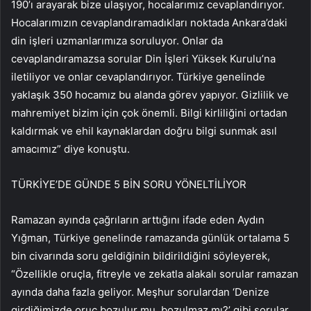
190’ı arayarak bize ulaşıyor, hocalarımız cevaplandırıyor.
Hocalarımızın cevaplandıramadıkları noktada Ankara’daki
din işleri uzmanlarımıza soruluyor. Onlar da
cevaplandıramazsa sorular Din İşleri Yüksek Kurulu’na
iletiliyor ve onlar cevaplandırıyor. Türkiye genelinde
yaklaşık 350 hocamız bu alanda görev yapıyor. Gizlilik ve
mahremiyet bizim için çok önemli. Bilgi kirliliğini ortadan
kaldırmak ve ehil kaynaklardan doğru bilgi sunmak asıl
amacımız” diye konuştu.
TÜRKİYE’DE GÜNDE 5 BİN SORU YÖNELTİLİYOR
Ramazan ayında çağrıların arttığını ifade eden Aydın
Yığman, Türkiye genelinde ramazanda günlük ortalama 5
bin civarında soru geldiğinin bildirildiğini söyleyerek,
“Özellikle oruçla, fitreyle ve zekatla alakalı sorular ramazan
ayında daha fazla geliyor. Meşhur sorulardan ‘Denize
girdiğimizde oruç bozulur mu, bozulmaz mı?’ gibi sorular