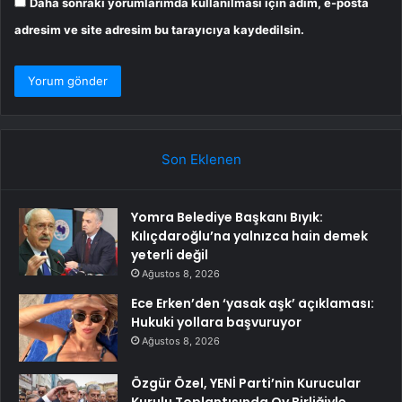
Daha sonraki yorumlarımda kullanılması için adım, e-posta
adresim ve site adresim bu tarayıcıya kaydedilsin.
Son Eklenen
Yomra Belediye Başkanı Bıyık:
Kılıçdaroğlu’na yalnızca hain demek
yeterli değil
Ağustos 8, 2026
Ece Erken’den ‘yasak aşk’ açıklaması:
Hukuki yollara başvuruyor
Ağustos 8, 2026
Özgür Özel, YENİ Parti’nin Kurucular
Kurulu Toplantısında Oy Birliğiyle