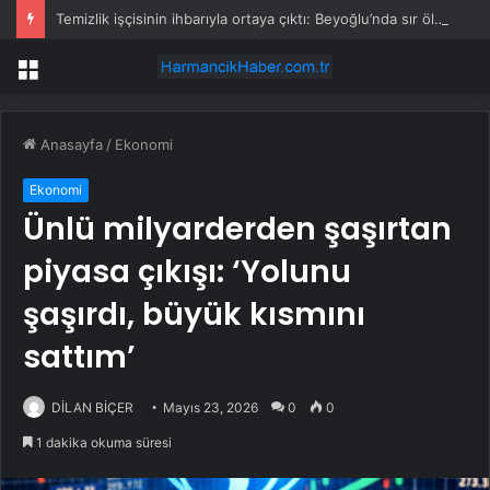
Temizlik işçisinin ihbarıyla ortaya çıktı: Beyoğlu’nda sır ölüm
Menü
Anasayfa
/
Ekonomi
Ekonomi
Ünlü milyarderden şaşırtan
piyasa çıkışı: ‘Yolunu
şaşırdı, büyük kısmını
sattım’
DİLAN BİÇER
Mayıs 23, 2026
0
0
1 dakika okuma süresi