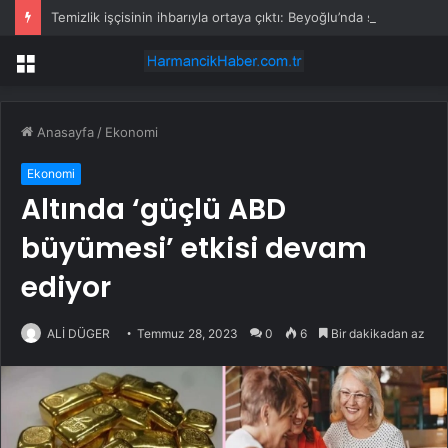
Temizlik işçisinin ihbarıyla ortaya çıktı: Beyoğlu’nda sır ölüm
Menü
Anasayfa
/
Ekonomi
Ekonomi
Altında ‘güçlü ABD
büyümesi’ etkisi devam
ediyor
ALİ DÜGER
Temmuz 28, 2023
0
6
Bir dakikadan az