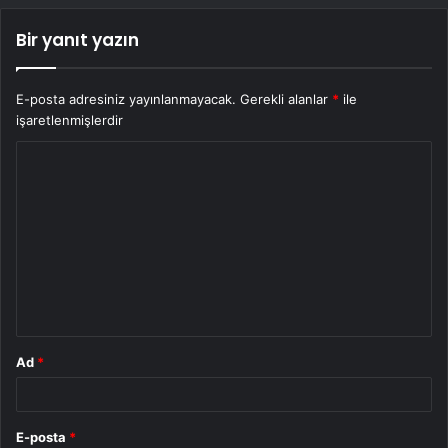
Bir yanıt yazın
E-posta adresiniz yayınlanmayacak.
Gerekli alanlar
*
ile
işaretlenmişlerdir
Y
o
r
u
m
*
Ad
*
E-posta
*