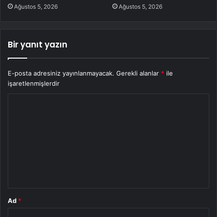
Ağustos 5, 2026
Ağustos 5, 2026
Bir yanıt yazın
E-posta adresiniz yayınlanmayacak.
Gerekli alanlar
*
ile
işaretlenmişlerdir
Y
o
r
u
m
*
Ad
*