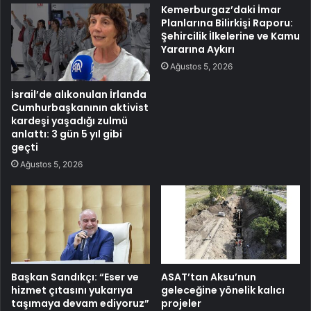
Kemerburgaz’daki İmar
Planlarına Bilirkişi Raporu:
Şehircilik İlkelerine ve Kamu
Yararına Aykırı
Ağustos 5, 2026
İsrail’de alıkonulan İrlanda
Cumhurbaşkanının aktivist
kardeşi yaşadığı zulmü
anlattı: 3 gün 5 yıl gibi
geçti
Ağustos 5, 2026
Başkan Sandıkçı: “Eser ve
ASAT’tan Aksu’nun
hizmet çıtasını yukarıya
geleceğine yönelik kalıcı
taşımaya devam ediyoruz”
projeler