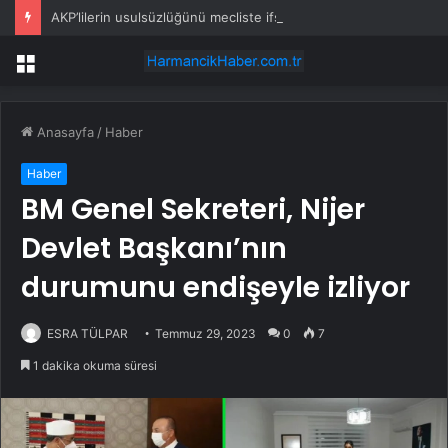
AKP’lilerin usulsüzlüğünü mecliste ifşa etmişti, şimdi tutuklu!
Menü
Anasayfa
/
Haber
Haber
BM Genel Sekreteri, Nijer
Devlet Başkanı’nın
durumunu endişeyle izliyor
ESRA TÜLPAR
Temmuz 29, 2023
0
7
1 dakika okuma süresi