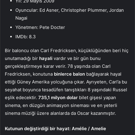
Yıl: 29 Mayıs 2009
Oyuncular: Ed Asner, Christopher Plummer, Jordan
Nagai
Yönetmen: Pete Docter
IMDb: 8.3
Bir baloncu olan Carl Fredricksen, küçüklüğünden beri hiç
unutamadığı bir
hayali
vardır ve bir gün bunu
gerçekleştirmeye karar verir. 78 yaşında olan Carl
Fredricksen, konutuna
binlerce balon
bağlayarak hayal
ettiği Güney Amerika yolcuğuna çıkar. Ayrıyeten, Carl’a bu
seyahat boyunca tesadüfen tanıştıkları 8 yaşındaki Russel
eşlik edecektir.
735,1 milyon dolar
bilet gişesi yapan
sinema, en düzgün animasyon sineması ve en yeterli
sinema müziği üzere alanlarda da Oscar kazanmıştır.
Kutunun değiştirdiği bir hayat: Amélie / Amelie