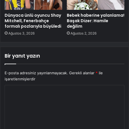
Dünyaca ünlü oyuncu Shay
Bebek haberine yalanlama!
Mitchell, Fenerbahçe
Başak Dizer: Hamile
formalı pozlarıyla büyüledi
değilim
Ağustos 3, 2026
Ağustos 2, 2026
Bir yanıt yazın
E-posta adresiniz yayınlanmayacak.
Gerekli alanlar
*
ile
işaretlenmişlerdir
Y
o
r
u
m