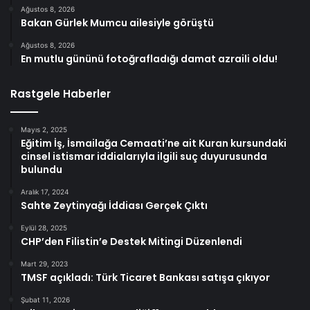
Ağustos 8, 2026
Bakan Gürlek Mumcu ailesiyle görüştü
Ağustos 8, 2026
En mutlu gününü fotoğrafladığı damat azraili oldu!
Rastgele Haberler
Mayıs 2, 2025
Eğitim İş, İsmailağa Cemaati’ne ait Kuran kursundaki
cinsel istismar iddialarıyla ilgili suç duyurusunda
bulundu
Aralık 17, 2024
Sahte Zeytinyağı İddiası Gerçek Çıktı
Eylül 28, 2025
CHP’den Filistin’e Destek Mitingi Düzenlendi
Mart 29, 2023
TMSF açıkladı: Türk Ticaret Bankası satışa çıkıyor
Şubat 11, 2026