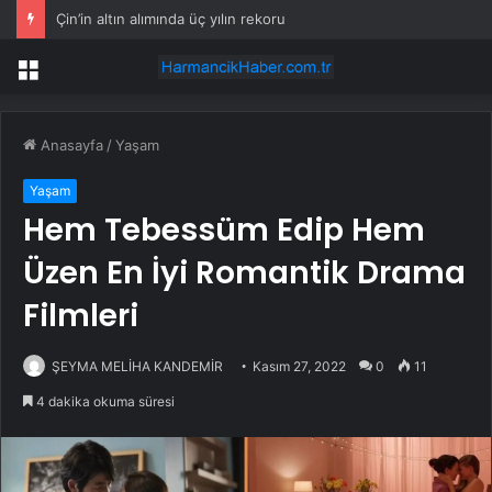
Çin’in altın alımında üç yılın rekoru
Menü
Anasayfa
/
Yaşam
Yaşam
Hem Tebessüm Edip Hem
Üzen En İyi Romantik Drama
Filmleri
ŞEYMA MELİHA KANDEMİR
Kasım 27, 2022
0
11
4 dakika okuma süresi