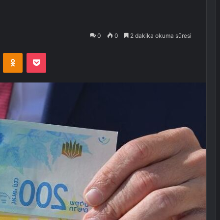
0
0
2 dakika okuma süresi
VKontakte
Odnoklassniki
Pocket