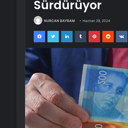
Sürdürüyor
NURCAN BAYRAM
Haziran 28, 2024
Facebook
Twitter
LinkedIn
Tumblr
Pinterest
Reddit