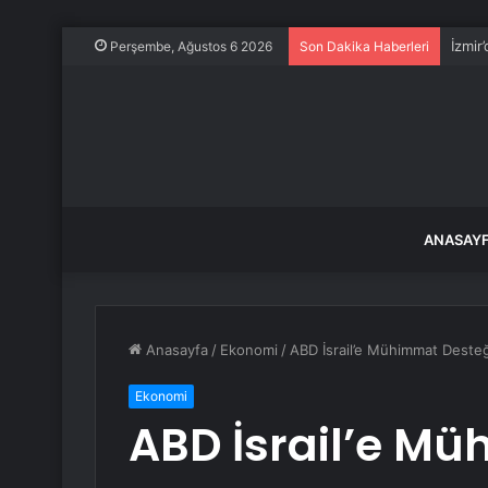
İzmir
Perşembe, Ağustos 6 2026
Son Dakika Haberleri
ANASAY
Anasayfa
/
Ekonomi
/
ABD İsrail’e Mühimmat Desteğ
Ekonomi
ABD İsrail’e Mü