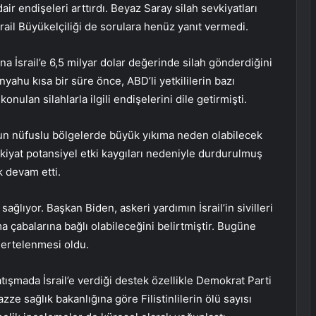
air endişeleri arttırdı. Beyaz Saray silah sevkiyatları
ail Büyükelçiliği de sorulara henüz yanıt vermedi.
ana İsrail’e 6,5 milyar dolar değerinde silah gönderdiğini
yahu kısa bir süre önce, ABD’li yetkililerin bazı
onulan silahlarla ilgili endişelerini dile getirmişti.
ğun nüfuslu bölgelerde büyük yıkıma neden olabilecek
kiyat potansiyel etki kaygıları nedeniyle durdurulmuş
ak devam etti.
 sağlıyor. Başkan Biden, askeri yardımın İsrail’in sivilleri
 çabalarına bağlı olabileceğini belirtmiştir. Bugüne
 ertelenmesi oldu.
ışmada İsrail’e verdiği destek özellikle Demokrat Parti
e sağlık bakanlığına göre Filistinlilerin ölü sayısı