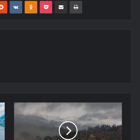
erest
Reddit
VKontakte
Odnoklassniki
Pocket
E-Posta ile paylaş
Yazdır