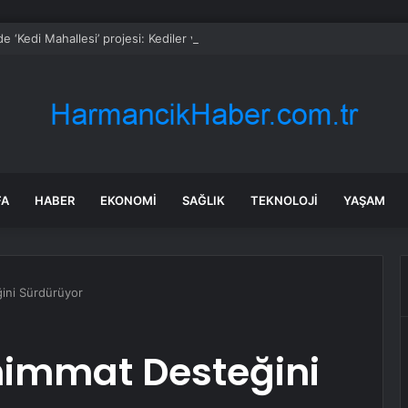
’de ‘Kedi Mahallesi’ projesi: Kediler ve insanlar için yaşam alanı
FA
HABER
EKONOMI
SAĞLIK
TEKNOLOJI
YAŞAM
ini Sürdürüyor
himmat Desteğini