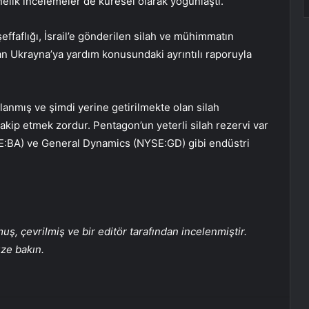
önelik incelemeler de küresel olarak yoğunlaştı.
ffaflığı, İsrail’e gönderilen silah ve mühimmatın
n Ukrayna’ya yardım konusundaki ayrıntılı raporuyla
lanmış ve şimdi yerine getirilmekte olan silah
 takip etmek zordur. Pentagon’un yeterli silah rezervi var
SE:BA) ve General Dynamics (NYSE:GD) gibi endüstri
, çevrilmiş ve bir editör tarafından incelenmiştir.
üze bakın.