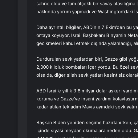
sahne oldu ve tam ölçekli bir savaş olasılığına d
hakkında yorum yapmadı ve Washington’daki İsr
Daha ayrıntılı bilgiler, ABD’nin 7 Ekim’den bu y
ortaya koyuyor. İsrail Başbakanı Binyamin Netan
gecikmeleri kabul etmek dışında yalanladığı, alık
Durdurulan sevkiyatlardan biri, Gazze gibi yo
2,000 kiloluk bombaları içeriyordu. Bu özel sev
olsa da, diğer silah sevkiyatları kesintisiz olar
ABD İsrail’e yıllık 3.8 milyar dolar askeri yardım
koruma ve Gazze’ye insani yardımı kolaylaştırma
kadar atılan tek adım Mayıs ayındaki sevkiyatın
Başkan Biden yeniden seçime hazırlanırken, çat
içinde siyasi meydan okumalara neden oldu. Gazz