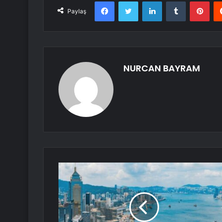
Facebook
Twitter
LinkedIn
Tumblr
Pint
Paylaş
NURCAN BAYRAM